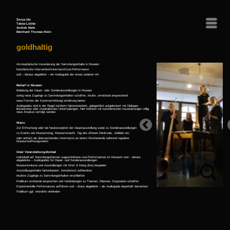
Sonja Utz
Menü
Tabea Lübke
Andieh Merk
Bernhard Thomas Klein
goldhaltig
Atmosphärische Inszenierung der Sammlungsinhalte in Museen
künstlerische Intervention/Intermezzi/Live-Performance
und – daraus abgeleitet – ein Audioguide der etwas anderen Art
Bedarf in Museen
Belebung der Dauer- oder Sonderausstellungen in Museen
stetig neue Zugänge zu Sammlungsinhalten schaffen, intuitiv, emotional ansprechend
neue Formen der Kunstvermittlung/-erfahrung bieten
Audioguides sind in der Regel nüchtern faktenorientiert, gelegentlich aufgelockert mit Dialogen,
literarischen oder musikalischen Untermalungen. Hier könnten mit künstlerischen Inszenierungen völlig
neue Ansätze verfolgt werden.
Wann
Zur Erfrischung oder bei Neukonzeption der Dauerausstellung sowie zu Sonderausstellungen
zu Events wie Museumstag, Museumsnacht, Tag des offenen Denkmals, Jubiläen etc.
oder einfach als überraschendes Intermezzo an einem Wochenende während regulärer
Museumsöffnungszeiten
Idee/ Veranstaltungsformat
Individuell auf Sammlungsthemen zugeschnittene Live-Performances im Museum und – daraus
abgeleitete – Audioguides für Dauer- und Sonderausstellungen
Museumsräume und Ausstellungen mit Wort & Klang (live) bespielen
Ausstellungsinhalte faktenbasiert, künstlerisch aufbereiten
intuitive Zugänge zu Sammlungsinhalten erschließen
Publikum emotional ansprechen und Verbindungen zu Themen, Räumen, Exponaten schaffen
Experimentelle Performances aufführen und – draus abgeleitet – als Audioguide dauerhaft darreichen
Publikum ggf. interaktiv einbinden
SERIELL - PUNKTUELL
Audioguide Technisches Museum Pforzheim
Maschinell
Audio
Eine künstlerische Intervention
im Technischen Museum der
Wege
Audio
Schmuck- und Uhrenindustrie in
Handlanger
Audio
Pforzheim
Die Rassler
Audio
07.09.2024 19:00 / 08.09.2024
Polisseuse
Audio
15:00
Gangmacher
Audio
Frauen
Audio
Presser
Audio
Teaser
Regleuse - Alles ist goldhaltig
Audio
Presse
Steinfräulein
Audio
Tigerer
Audio