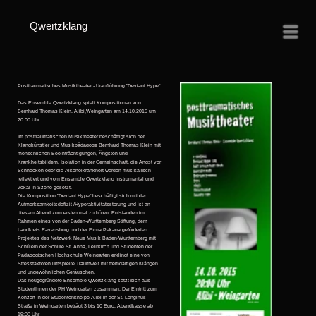
Qwertzklang
Menü
Posttraumatisches Musiktheater - Uraufführung "Deviant Hype"
Das Ensemble Qwertzklang spielt Kompositionen von
Bernhard Thomas Klein. Alibi,Weingarten am 14.10.2015 um
20:00 Uhr.
Im posttraumatischen Musiktheater beschäftigt sich der
Klangkünstler und Musikpädagoge Bernhard Thomas Klein mit
menschlichen Beeinträchtigungen, Ängsten und
Krankheitsbildern. Isolation in der Gemeinschaft, die Angst vor
Schnecken oder die Alkoholkrankheit werden musikalisch
reflektiert und vom Ensemble Qwertzklang instrumental und
vokal in Szene gesetzt.
Die Komposition "Deviant Hype" beschäftigt sich mit der
Aufmerksamkeitsdefizit-/Hyperaktivitätsstörung und ist an
diesem Abend zum ersten mal zu hören.
Entstanden im
Rahmen eines von der Baden-Württemberg Stiftung, dem
Landkreis Ravensburg und der Firma Pekana geförderten
Projektes des Netzwerk Neue Musik Baden-Württemberg
mit
Schülern der Schule St. Anna, Leutkirch und Studenten der
Pädagogischen Hochschule Weingarten erklingt eine von
Stressfaktoren umspielte Traumwelt mit fremdartigen Klängen
und ungewöhnlichen Geräuschen.
Das neugegründete Ensemble Qwertzklang setzt sich aus
StudentInnen der PH Weingarten zusammen. Der Eintritt zum
Konzert in der Studentenkneipe Alibi in der St. Longinus
Straße in Weingarten beträgt 3 bis 10 Euro. Abendkasse ab
19:00 Uhr
e-motions ......................................Isolation in der Gemeinschaft
Deviant Hype ....Aufmerksamkeitsdefizit-/Hyperaktivitätsstörung
ADHeS ……….Aufmerksamkeitsdefizit-/Hyperaktivitätsstörung
half bronze half flesh ...........................................Schizophrenie
pancake walk ....................................................Adoleszenzkrise
Delirium tremens ........................................... Alkoholkrankheit
toys .....................................................................Kindheitstrauma
slugs ..................................................................Schneckenphobie
fleischsalad ..........................................................Kannibalismus
Endlich Prinzessin ………………………….Geschlechterrolle
laundry ride ..............................................Orientierungslosigkeit
Hallux Valgus .......................................körperliche Missbildung